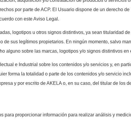
ización, adquisición y/o contratación de productos o servicios o
 derechos por parte de ACP. El Usuario dispone de un derecho de
 acuerdo con este Aviso Legal.
das, logotipos u otros signos distintivos, ya sean titularidad d
o de sus legítimos propietarios. En ningún momento, salvo mani
ho alguno sobre las marcas, logotipos y/o signos distintivos en 
ual e Industrial sobre los contenidos y/o servicios y, en partic
ier forma la totalidad o parte de los contenidos y/o servicio inc
xpresa y por escrito de AKELA o, en su caso, del titular de los 
s para proporcionar información para realizar análisis y medi