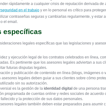
ponder rápidamente a cualquier crisis de reputación derivada de
rseguridad en el trabajo
y en lo personal es crítico para protege
tilizar contraseñas seguras y cambiarlas regularmente, y estar 
o el email.
 específicas
nsideraciones legales específicas que las legislaciones y aseso
alidez y ejecución legal de los contratos celebrados en línea, c
nadas. Es pertinente que los asesores legales adviertan a sus c
tar futuras disputas legales.
reación y publicación de contenido en línea (blogs, imágenes o 
s asesores legales deben guiar a sus clientes sobre cómo prote
ilizado sin su autorización.
oversial es la gestión de la
identidad digital
de una persona tras
ción programada de cuentas online y redes sociales de acuerdo c
 fallecido y la protección de sus datos personales.
 asesores legales también deben estar preparados para asumir ca