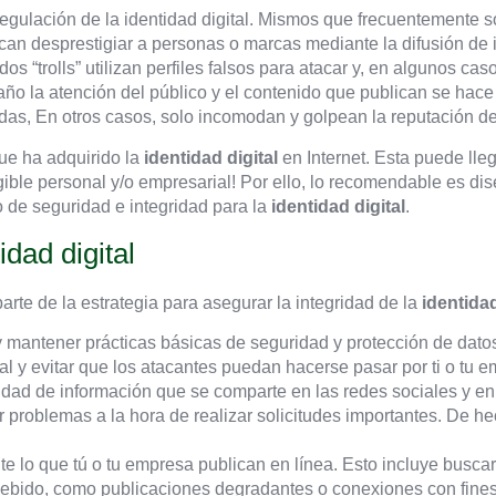
regulación de la identidad digital. Mismos que frecuentemente 
can desprestigiar a personas o marcas mediante la difusión de 
s “trolls” utilizan perfiles falsos para atacar y, en algunos caso
año la atención del público y el contenido que publican se hace
das, En otros casos, solo incomodan y golpean la reputación de
ue ha adquirido la
identidad digital
en Internet. Esta puede lleg
gible personal y/o empresarial! Por ello, lo recomendable es dis
 de seguridad e integridad para la
identidad digital
.
dad digital
rte de la estrategia para asegurar la integridad de la
identidad
y mantener prácticas básicas de seguridad y protección de datos 
l y evitar que los atacantes puedan hacerse pasar por ti o tu e
tidad de información que se comparte en las redes sociales y en
r problemas a la hora de realizar solicitudes importantes. De h
e lo que tú o tu empresa publican en línea. Esto incluye busca
debido, como publicaciones degradantes o conexiones con fines 