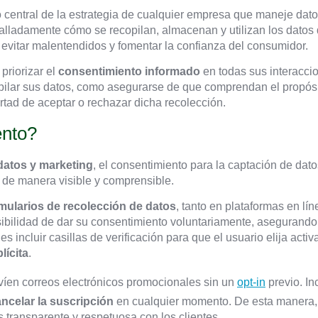
central de la estrategia de cualquier empresa que maneje dato
alladamente cómo se recopilan, almacenan y utilizan los datos d
 evitar malentendidos y fomentar la confianza del consumidor.
priorizar el
consentimiento informado
en todas sus interaccio
opilar sus datos, como asegurarse de que comprendan el propósi
ertad de aceptar o rechazar dicha recolección.
ento?
datos y marketing
, el consentimiento para la captación de dato
e de manera visible y comprensible.
mularios de recolección de datos
, tanto en plataformas en l
sibilidad de dar su consentimiento voluntariamente, asegurand
s incluir casillas de verificación para que el usuario elija acti
lícita
.
nvíen correos electrónicos promocionales sin un
opt-in
previo. I
ncelar la suscripción
en cualquier momento. De esta manera,
 transparente y respetuosa con los clientes.