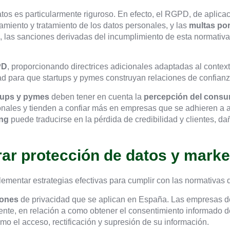
tos es particularmente riguroso. En efecto, el RGPD, de aplica
namiento y tratamiento de los datos personales, y las
multas po
a, las sanciones derivadas del incumplimiento de esta normati
PD
, proporcionando directrices adicionales adaptadas al conte
ad para que startups y pymes construyan relaciones de confianz
tups y pymes
deben tener en cuenta la
percepción del consu
nales y tienden a confiar más en empresas que se adhieren a al
ing
puede traducirse en la pérdida de credibilidad y clientes, da
rar protección de datos y marke
lementar estrategias efectivas para cumplir con las normativas 
iones
de privacidad que se aplican en España. Las empresas d
te, en relación a como obtener el consentimiento informado de 
o el acceso, rectificación y supresión de su información.