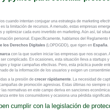
los cuando intentan conjugar una estrategia de marketing efect
os es la limitación de recursos. A menudo, estas empresas emer
y optimizar cada euro invertido en marketing. Aún así, tal sit
formación personal. Específicamente, hablamos del Reglamento 
e los Derechos Digitales
(LOPDGDD), que rigen en
España
.
 marca
con la que suelen iniciar las empresas que nos ocupan. 
ser complicado. En ocasiones, esta situación lleva a startups y
es y lograr campañas efectivas. Pero, esta práctica puede entr
inado de la información de los usuarios y exigen un consentimien
das a la presión de
crecer rápidamente
. La necesidad de capt
 campañas de promoción agresivas. Estas últimas no siempre co
r las normativas en este campo deriva en sanciones económicas
nza entre los consumidores y ocasiona una pérdida significativ
en cumplir con la legislación de protec